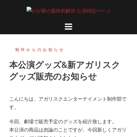
コ
ン
テ
ン
ツ
へ
制作からのお知らせ
ス
キ
本公演グッズ&新アガリスク
ッ
グッズ販売のお知らせ
プ
こんにちは、アガリスクエンターテイメント制作部で
す。
今回、劇場で販売予定のグッズを紹介致します。
本公演の商品は勿論のことですが、今回新しくアガリ