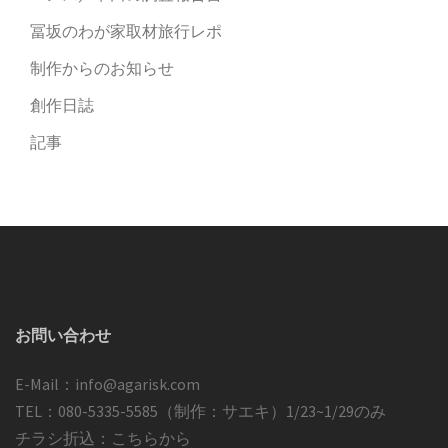
冨坂のわが家取材旅行レポ
制作からのお知らせ
創作日誌
記事
お問い合わせ
E-Mail：
info@agarisk.com
TEL：
080-5335-5585
（制作：サエキ）1/23~1/29のみ
チラシ折込：
こちらから