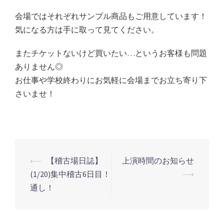
会場ではそれぞれサンプル商品もご用意しています！
気になる方は手に取って見てください。
またチケットないけど買いたい…というお客様も問題
ありません◎
お仕事や学校終わりにお気軽に会場までお立ち寄り下
さいませ！
投
⟵
【稽古場日誌】
上演時間のお知らせ
稿
(1/20)集中稽古6日目！
⟶
ナ
通し！
ビ
ゲ