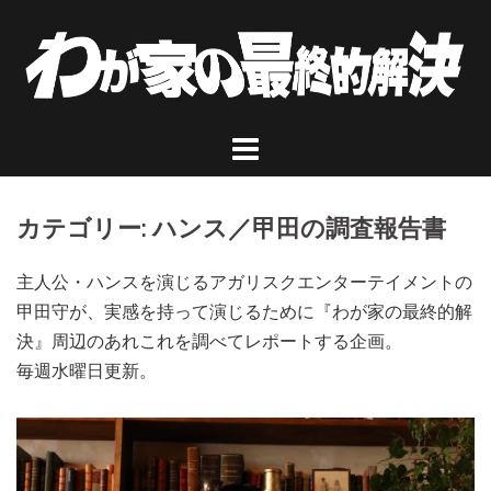
コ
ン
テ
ン
ツ
へ
ス
キ
カテゴリー: ハンス／甲田の調査報告書
ッ
プ
主人公・ハンスを演じるアガリスクエンターテイメントの
甲田守が、実感を持って演じるために『わが家の最終的解
決』周辺のあれこれを調べてレポートする企画。
毎週水曜日更新。